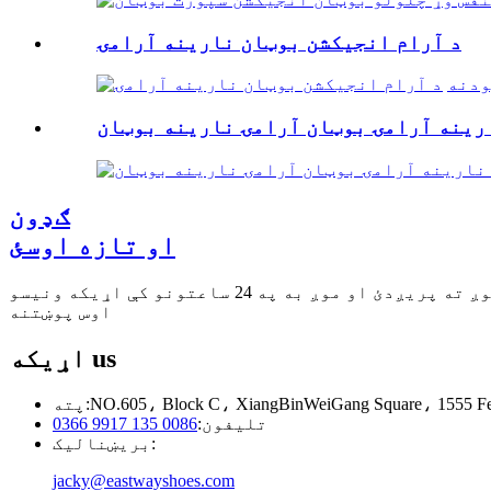
د آرام انجیکشن بوټان نارینه آرامۍ
ودنه
رینه آرامۍ بوټان آرامۍ نارینه بوټان
ګډون
او تازه اوسئ
اوس پوښتنه
us
اړیکه
پته:
تلیفون:
0086 135 9917 0366
بریښنالیک:
jacky@eastwayshoes.com