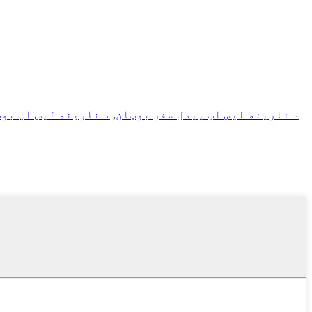
د نارینه لیس اپ پیدل سفر بوټان
,
د نارینه لیس اپ بو