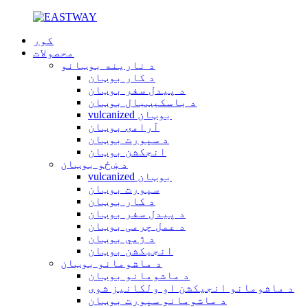
کور
محصولات
د نارینه بوټانو
د کار بوټان
د پیدل سفر بوټان
د باسکیټبال بوټان
vulcanized بوټان
آرامۍ بوټان
د سپورت بوټان
انجکشن بوټان
د ښځو بوټان
vulcanized بوټان
سپورت بوټان
د کار بوټان
د پیدل سفر بوټان
د عمل چرمی بوټان
د ژمي بوټان
انجیکشن بوټان
د ماشومانو بوټان
د ماشومانو بوټان
د ماشومانو انجیکشن او ولکانیز شوی
د ماشومانو سپورت بوټان