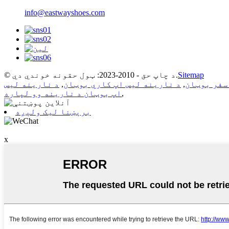
info@eastwayshoes.com
Sitemap
© د چاپ حق - 2010-2023: ټول حقونه خوندي دي.
سفر بوټان
,
د نارینه لیس اپ کاري بوټان
,
د نارینه لیس
,
اپ بوټان د نارینه وو لپاره
برېښنا لیک ولېږه
x