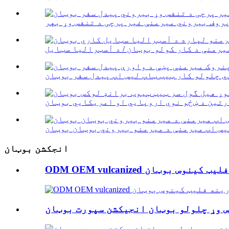
یس اپ میرمنې د میرمنو بیروني بوټان بوټان
انجکشن بوټان
نارینه فلیټ کینوس بوټان
س وړ چلولو بوټان انجیکشن سپورت بوټان