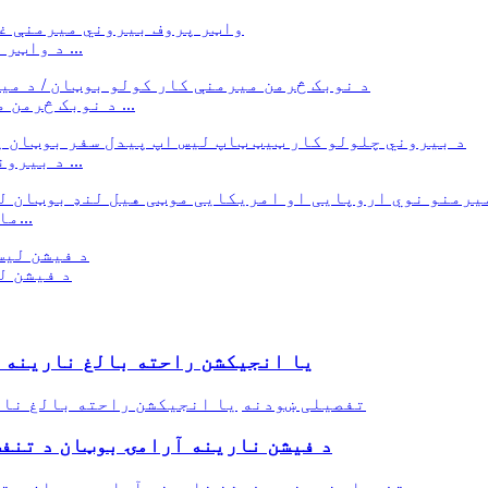
د واټر پروف بیروني میرمنې غیر پرچی د تنفس وړ بهر ...
د نوبک څرمن میرمنې د کار کولو بوټان / د آسټرالیا سټایل ...
د بیروني چلولو کار ټيټ ټاپ لیس اپ پیدل سفر بوټان ...
مارتین د ښځو نوي اروپايي او امریکايي بوټان...
د فیشن ل
ODM OEM vulcanized یا انجیکشن راحته بالغ 
تفصیلی ښودنه
د فیشن نارینه آرامۍ بوټان د تنف
تفصیلی ښودنه