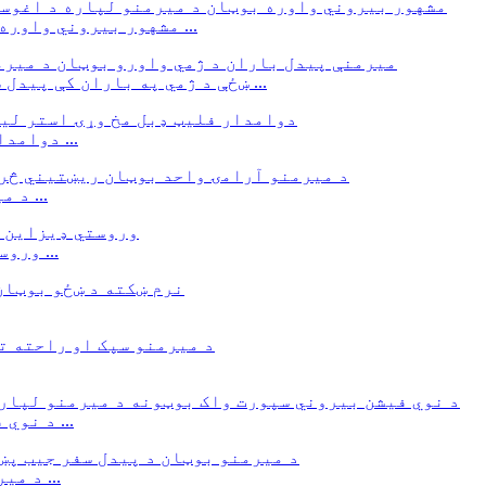
مشهور بیروني واوره بوټان د اغوستلو مقاومت لرونکي واټر پروف ...
ښځې د ژمي په باران کې پیدل سفر کوي د واورې بوټانو بوټان ښځې اوبه کوي ...
دوامداره فلیټ دوه مخ د وړیو استر لیس اپ دوامدار ...
د میرمنو آرامۍ واحد بوټان ریښتیني څرمن ښکلي ...
وروستي ډیزاین فیشن ښځینه فلیټ ښځینه چرمی لوف ...
د نوي فیشن بیروني سپورت واک بوټونه ګرم واټرپرو ...
د میرمنو بوټان د پیدل سفر جیب پښه د میرمنو ژمي ...