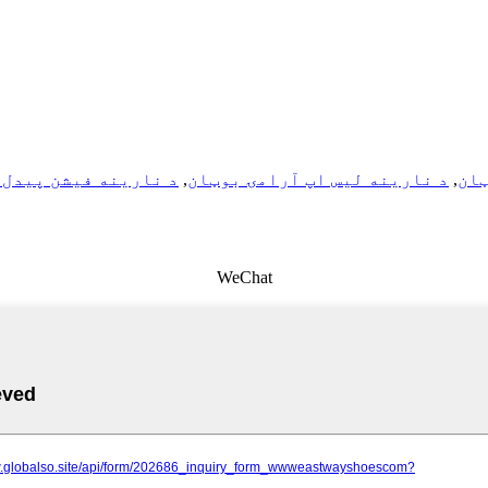
ټان
,
د نارینه لیس اپ آرامۍ بوټان
,
د نارینه فیشن پیدل 
WeChat