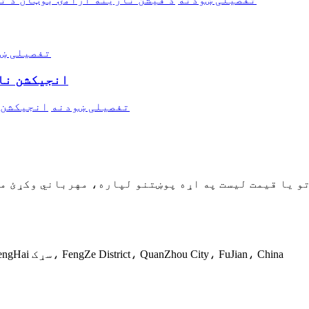
تفصیلی ښ
انجیکشن نا
تفصیلی ښودنه
NO.605، Block C، XiangBinWeiGang Square، 1555 FengHai سړک، FengZe District، QuanZhou City، FuJian، China