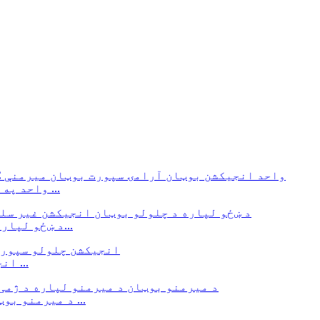
د وروستي ماډل فیشن سنیکرز میش پورتنۍ PVC واحد په ...
د ښځو لپاره د چلولو بوټان انجیکشن غیر پرچی بوټان فا...
د تنفس وړ میش PVC انجکشن چلولو سپورت سنیکرز ...
د میرمنو بوټان د میرمنو پښې څرمن ژمی د واورې پیدل سفر ...