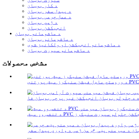
د کار بوټان
د پیدل سفر بوټان
د عمل چرمی بوټان
د ژمي بوټان
انجیکشن بوټان
د ماشومانو بوټان
د ماشومانو بوټان
د ماشومانو انجیکشن او ولکانیز شوی
د ماشومانو سپورت بوټان
مشخص محصولات