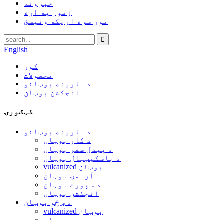
خبرونه
زموږ په اړه
موږ سره اړیکه ونیسئ
English
کور
محصولات
د نارینه بوټانو
انجکشن بوټان
کټګورۍ
د نارینه بوټانو
د کار بوټان
د پیدل سفر بوټان
د باسکیټبال بوټان
vulcanized بوټان
آرامۍ بوټان
د سپورت بوټان
انجکشن بوټان
د ښځو بوټان
vulcanized بوټان
سپورت بوټان