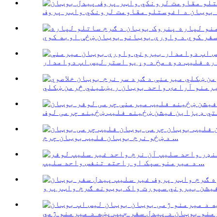
د ښځو نرم بوټان فلیټ بوټان چرم ...
د میرمنو سپک او راحته تنفس واحد سلیپ ...